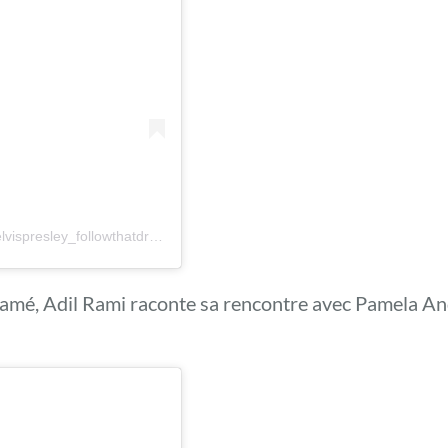
Une publication partagée par Linda Curtis presley (@elvispresley_followthatdream)
amé, Adil Rami raconte sa rencontre avec Pamela And