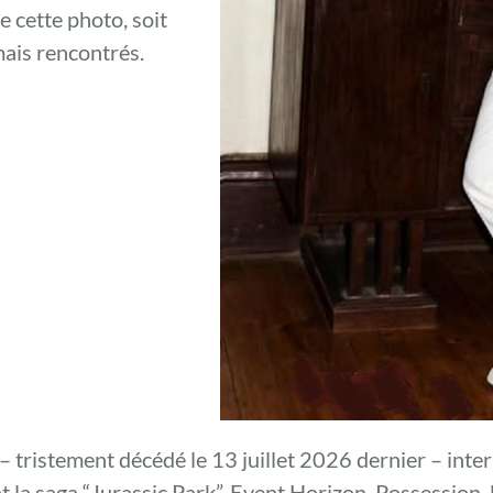
 cette photo, soit
amais rencontrés.
– tristement décédé le 13 juillet 2026 dernier – inter
t la saga “Jurassic Park”, Event Horizon, Possession, l