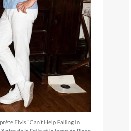
prète Elvis “Can’t Help Falling In
’Antre de la Folie et la leçon de Piano