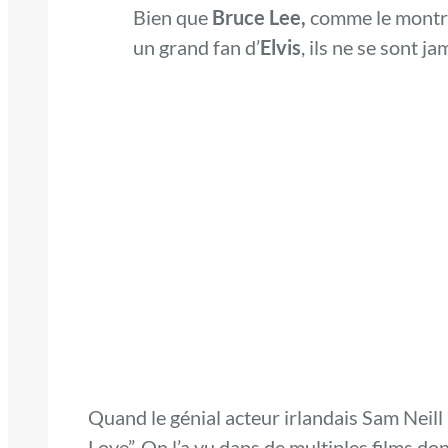
Bien que
Bruce Lee,
comme le montre
un grand fan d’
Elvis
, ils ne se sont j
Quand le génial acteur irlandais Sam Neill 
Love”. On l’a vu dans de multiples films don