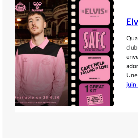
Elv
Quan
club
enve
ador
Une 
juin