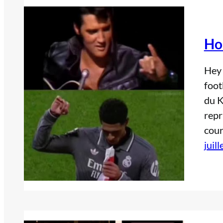
Ho
Hey 
foot
du K
repr
cour
juil