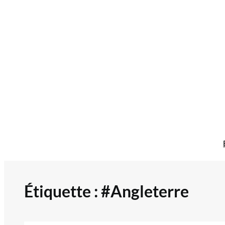
Aller
au
contenu
Étiquette :
#Angleterre