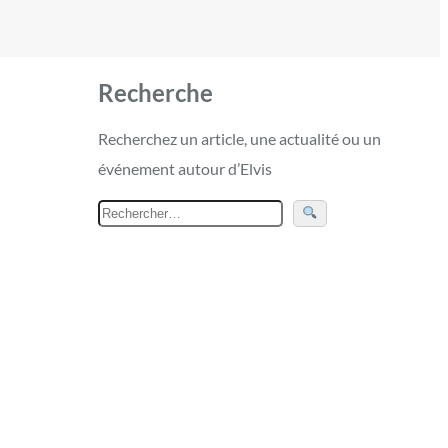
Recherche
Recherchez un article, une actualité ou un
événement autour d’Elvis
R
e
c
h
e
r
c
h