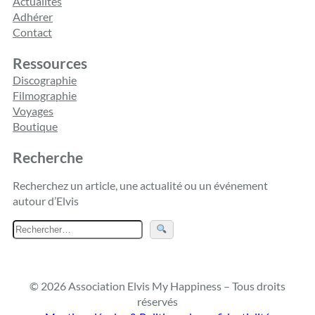
Actualités
Adhérer
Contact
Ressources
Discographie
Filmographie
Voyages
Boutique
Recherche
Recherchez un article, une actualité ou un événement
autour d’Elvis
R
e
c
h
© 2026 Association Elvis My Happiness – Tous droits
e
réservés
r