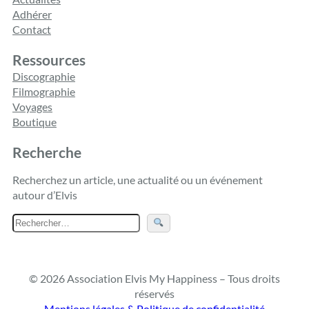
Adhérer
Contact
Ressources
Discographie
Filmographie
Voyages
Boutique
Recherche
Recherchez un article, une actualité ou un événement
autour d’Elvis
R
e
c
h
© 2026 Association Elvis My Happiness – Tous droits
e
réservés
r
Mentions légales & Politique de confidentialité