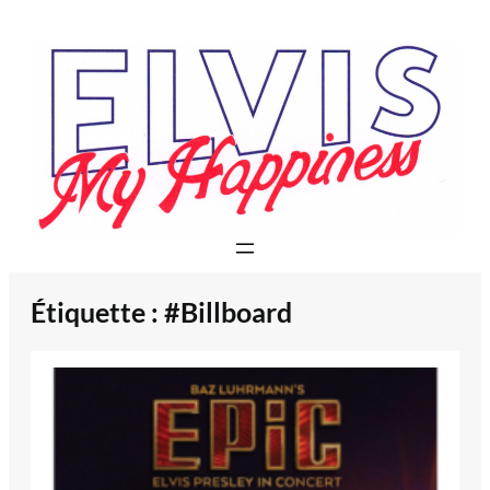
Aller
au
contenu
Étiquette :
#Billboard