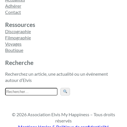
Adhérer
Contact
Ressources
Discographie
Filmographie
Voyages
Boutique
Recherche
Recherchez un article, une actualité ou un événement
autour d’Elvis
R
e
c
h
© 2026 Association Elvis My Happiness – Tous droits
e
réservés
r
Mentions légales & Politique de confidentialité