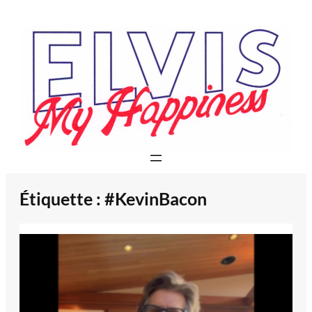
Aller
au
contenu
Étiquette :
#KevinBacon