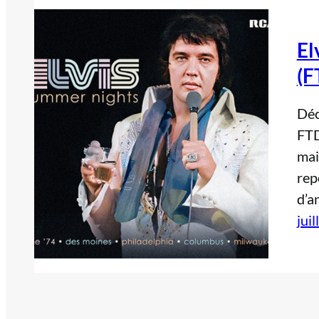
El
(F
Déc
FTD
mai
rep
d’a
jui