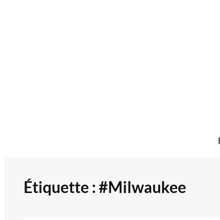
Aller
au
contenu
Étiquette :
#Milwaukee