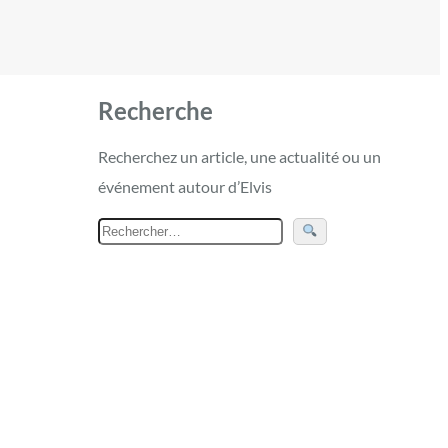
Recherche
Recherchez un article, une actualité ou un
événement autour d’Elvis
R
e
c
h
e
r
c
h