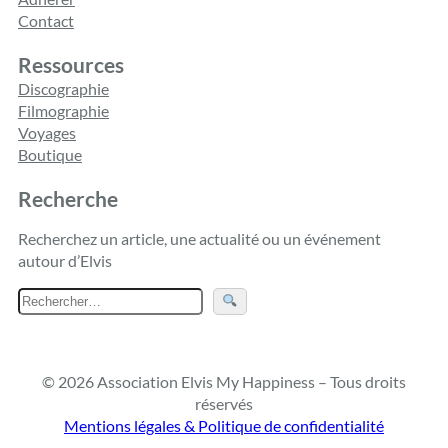
Contact
Ressources
Discographie
Filmographie
Voyages
Boutique
Recherche
Recherchez un article, une actualité ou un événement
autour d’Elvis
R
e
c
h
© 2026 Association Elvis My Happiness – Tous droits
e
réservés
r
Mentions légales & Politique de confidentialité
c