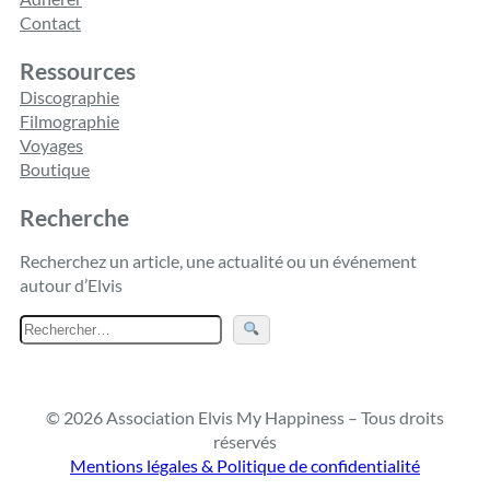
Contact
Ressources
Discographie
Filmographie
Voyages
Boutique
Recherche
Recherchez un article, une actualité ou un événement
autour d’Elvis
R
e
c
h
© 2026 Association Elvis My Happiness – Tous droits
e
réservés
r
Mentions légales & Politique de confidentialité
c