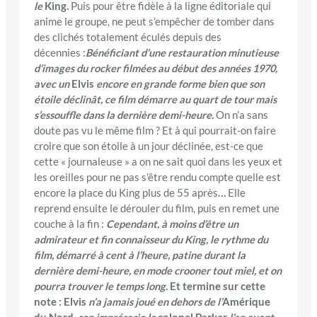
le
King.
Puis pour être fidèle à la ligne éditoriale qui
anime le groupe, ne peut s’empêcher de tomber dans
des clichés totalement éculés depuis des
décennies :
Bénéficiant d’une restauration minutieuse
d’images du rocker filmées au début des années 1970,
avec un
Elvis
encore en grande forme bien que son
étoile déclinât, ce film démarre au quart de tour mais
s’essouffle dans la dernière demi-heure.
On n’a sans
doute pas vu le même film ? Et à qui pourrait-on faire
croire que son étoile à un jour déclinée, est-ce que
cette « journaleuse » a on ne sait quoi dans les yeux et
les oreilles pour ne pas s’être rendu compte quelle est
encore la place du King plus de 55 après
…
Elle
reprend ensuite le dérouler du film, puis en remet une
couche à la fin :
Cependant, à moins d’être un
admirateur et fin connaisseur du King, le rythme du
film, démarré à cent à l’heure, patine durant la
dernière demi-heure, en mode crooner tout miel, et on
pourra trouver le temps long.
Et termine sur cette
note : Elvis
n’a jamais joué en dehors de l’
Amérique