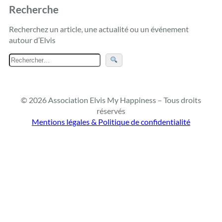
Recherche
Recherchez un article, une actualité ou un événement
autour d’Elvis
R
e
c
h
© 2026 Association Elvis My Happiness – Tous droits
e
réservés
r
Mentions légales & Politique de confidentialité
c
h
e
r