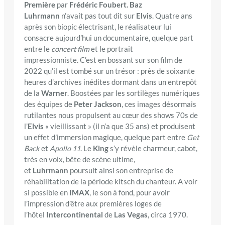
Première
par
Frédéric Foubert. Baz
Luhrmann
n’avait pas tout dit sur
Elvis
. Quatre ans
après son biopic électrisant, le réalisateur lui
consacre aujourd’hui un documentaire, quelque part
entre le
concert film
et le portrait
impressionniste. C’est en bossant sur son film de
2022 qu’il est tombé sur un trésor : près de soixante
heures d’archives inédites dormant dans un entrepôt
de la
Warner
. Boostées par les sortilèges numériques
des équipes de
Peter Jackson
, ces images désormais
rutilantes nous propulsent au cœur des shows 70s de
l’
Elvis
« vieillissant » (il n’a que 35 ans) et produisent
un effet d’immersion magique, quelque part entre
Get
Back
et
Apollo 11
. Le
King
s’y révèle charmeur, cabot,
très en voix, bête de scène ultime,
et
Luhrmann
poursuit ainsi son entreprise de
réhabilitation de la période kitsch du chanteur. A voir
si possible en
IMAX
, le son à fond, pour avoir
l’impression d’être aux premières loges de
l’hôtel
Intercontinental
de
Las Vegas
, circa 1970.