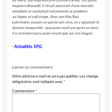
du Nord
, son imprésario le
colonel Parker
l’en ayant
toujours dissuadé. Il rêvait pourtant d’une tournée
mondiale et souhaitait notamment se produire
au
Japon
et en
Europe.
Avec son film,
Baz
Luhrmann
exauce en partie son rêve, en y ajoutant la
donnée temporelle : quarante-neuf ans après sa mort,
il a rarement paru aussi vivant que sur ces images.
Actualités
, 
EPiC
•
Laisser un commentaire
Votre adresse e-mail ne sera pas publiée.
Les champs
obligatoires sont indiqués avec
*
Commentaire
*