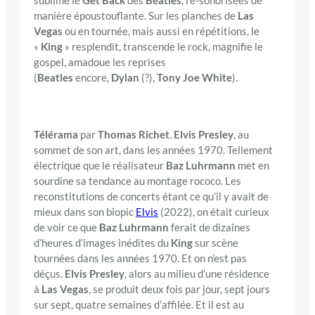
sublimé le
Get Back
des
Beatles
, re-sonorisées de
manière époustouflante. Sur les planches de
Las
Vegas
ou en tournée, mais aussi en répétitions, le
«
King
» resplendit, transcende le rock, magnifie le
gospel, amadoue les reprises
(
Beatles
encore,
Dylan
(?),
Tony Joe White
).
Télérama
par
Thomas Richet. Elvis Presley
, au
sommet de son art, dans les années 1970. Tellement
électrique que le réalisateur
Baz Luhrmann
met en
sourdine sa tendance au montage rococo. Les
reconstitutions de concerts étant ce qu’il y avait de
mieux dans son biopic
Elvis
(2022), on était curieux
de voir ce que
Baz Luhrmann
ferait de dizaines
d’heures d’images inédites du
King
sur scène
tournées dans les années 1970. Et on n’est pas
déçus.
Elvis Presley
, alors au milieu d’une résidence
à
Las Vegas
, se produit deux fois par jour, sept jours
sur sept, quatre semaines d’affilée. Et il est au