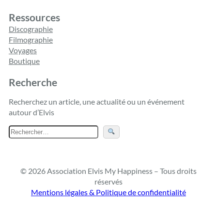
Ressources
Discographie
Filmographie
Voyages
Boutique
Recherche
Recherchez un article, une actualité ou un événement
autour d’Elvis
R
e
c
h
© 2026 Association Elvis My Happiness – Tous droits
e
réservés
r
Mentions légales & Politique de confidentialité
c
h
e