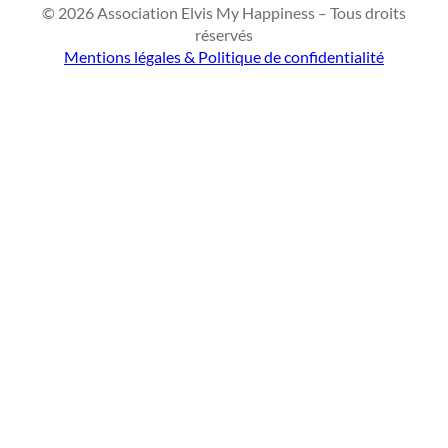
© 2026 Association Elvis My Happiness – Tous droits
e
réservés
r
Mentions légales & Politique de confidentialité
c
h
e
r