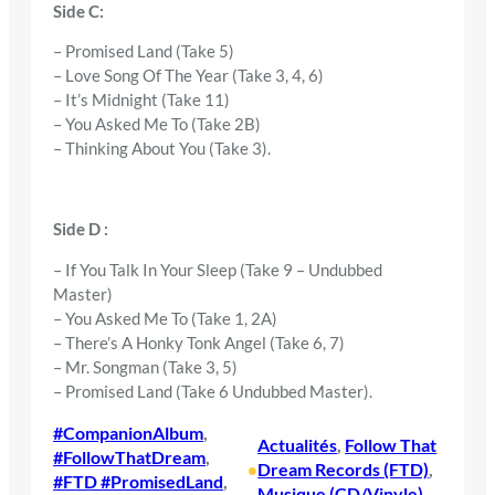
Side C:
– Promised Land (Take 5)
– Love Song Of The Year (Take 3, 4, 6)
– It’s Midnight (Take 11)
– You Asked Me To (Take 2B)
– Thinking About You (Take 3).
Side D :
– If You Talk In Your Sleep (Take 9 – Undubbed
Master)
– You Asked Me To (Take 1, 2A)
– There’s A Honky Tonk Angel (Take 6, 7)
– Mr. Songman (Take 3, 5)
– Promised Land (Take 6 Undubbed Master).
#CompanionAlbum
, 
Actualités
, 
Follow That
#FollowThatDream
, 
Dream Records (FTD)
, 
•
#FTD #PromisedLand
, 
Musique (CD/Vinyle)