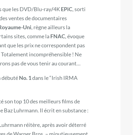
 que les
DVD/Blu-ray
/
4K
EPiC
, sorti
des ventes de documentaires
Royaume-Uni
, règne ailleurs la
rtains sites, comme la
FNAC
, évoque
ant que les prix ne correspondent pas
Totalement incompréhensible ! Ne
erons pas de vous tenir au courant…
a débuté
No. 1
dans le “Irish IRMA
 son top 10 des meilleurs films de
e Baz Luhrmann. Il écrit en substance :
 Luhrmann réitère, après avoir déterré
ives de Warner Bros. – minutieusement