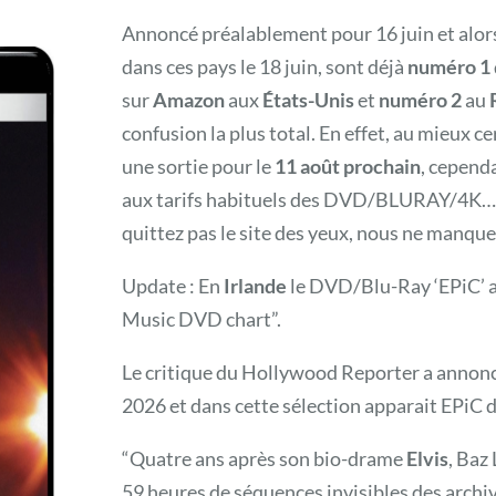
Annoncé préalablement pour 16 juin et alors
dans ces pays le 18 juin, sont déjà
numéro 1
sur
Amazon
aux
États-Unis
et
numéro 2
au
confusion la plus total.
En effet, au mieux ce
une sortie pour le
11 août prochain
, cepend
aux tarifs habituels des DVD/BLURAY/4K… 
quittez pas le site des yeux, nous ne manqu
Update : En
Irlande
le DVD/Blu-Ray ‘EPiC’ 
Music DVD chart”.
Le critique du Hollywood Reporter a annoncé
2026 et dans cette sélection apparait EPiC d
“Quatre ans après son bio-drame
Elvis
, Baz
59 heures de séquences invisibles des arch