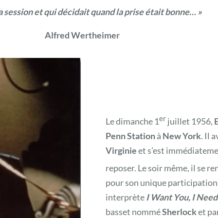
la session et qui décidait quand la prise était bonne… »
rtheimer
er
Le dimanche 1
juillet 1956,
E
Penn Station
à
New York
. Il 
Virginie
et s’est immédiatemen
reposer. Le soir même, il se r
pour son unique participation
interprète
I Want You, I Need
basset nommé
Sherlock
et pa