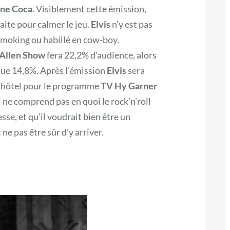
ne Coca
. Visiblement cette émission,
faite pour calmer le jeu.
Elvis
n’y est pas
 smoking ou habillé en cow-boy.
 Allen Show
fera 22,2% d’audience, alors
que 14,8%. Après l’émission
Elvis
sera
’hôtel pour le programme
TV Hy Garner
l ne comprend pas en quoi le rock’n’roll
sse, et qu’il voudrait bien être un
e pas être sûr d’y arriver.