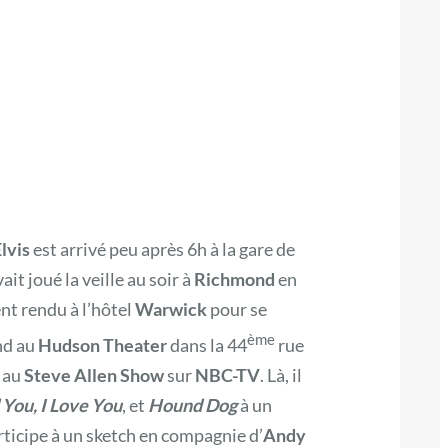
lvis
est arrivé peu après 6h à la gare de
avait joué la veille au soir à
Richmond
en
t rendu à l’hôtel
Warwick
pour se
ème
end au
Hudson Theater
dans la 44
rue
 au
Steve Allen Show
sur
NBC-TV
. Là, il
 You, I Love You
, et
Hound Dog
à un
rticipe à un sketch en compagnie d’
Andy