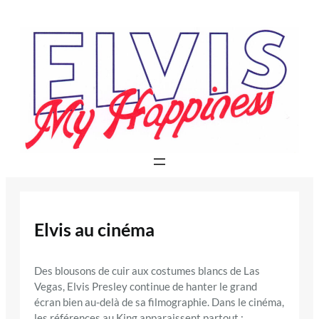
Aller
au
contenu
Elvis au cinéma
Des blousons de cuir aux costumes blancs de Las
Vegas, Elvis Presley continue de hanter le grand
écran bien au-delà de sa filmographie. Dans le cinéma,
les références au King apparaissent partout :