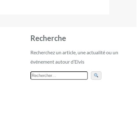
Recherche
Recherchez un article, une actualité ou un
événement autour d’Elvis
R
e
c
h
e
r
c