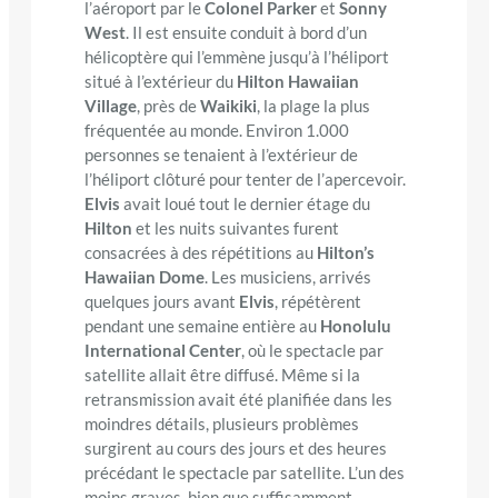
l’aéroport par le
Colonel Parker
et
Sonny
West
. Il est ensuite conduit à bord d’un
hélicoptère qui l’emmène jusqu’à l’héliport
situé à l’extérieur du
Hilton Hawaiian
Village
, près de
Waikiki
, la plage la plus
fréquentée au monde. Environ 1.000
personnes se tenaient à l’extérieur de
l’héliport clôturé pour tenter de l’apercevoir.
Elvis
avait loué tout le dernier étage du
Hilton
et les nuits suivantes furent
consacrées à des répétitions au
Hilton’s
Hawaiian Dome
. Les musiciens, arrivés
quelques jours avant
Elvis
, répétèrent
pendant une semaine entière au
Honolulu
International Center
, où le spectacle par
satellite allait être diffusé. Même si la
retransmission avait été planifiée dans les
moindres détails, plusieurs problèmes
surgirent au cours des jours et des heures
précédant le spectacle par satellite. L’un des
moins graves, bien que suffisamment