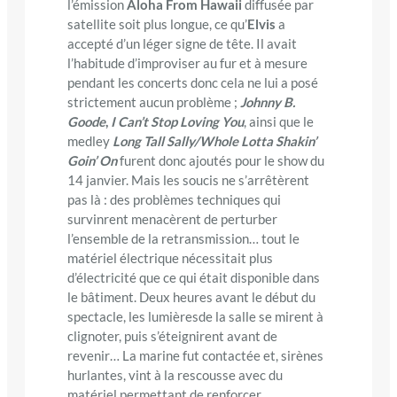
l’émission
Aloha From Hawaii
diffusée par
satellite soit plus longue, ce qu’
Elvis
a
accepté d’un léger signe de tête. Il avait
l’habitude d’improviser au fur et à mesure
pendant les concerts donc cela ne lui a posé
strictement aucun problème ;
Johnny B.
Goode
,
I Can’t Stop Loving You
, ainsi que le
medley
Long Tall Sally/Whole Lotta Shakin’
Goin’ On
furent donc ajoutés pour le show du
14 janvier. Mais les soucis ne s’arrêtèrent
pas là : des problèmes techniques qui
survinrent menacèrent de perturber
l’ensemble de la retransmission… tout le
matériel électrique nécessitait plus
d’électricité que ce qui était disponible dans
le bâtiment. Deux heures avant le début du
spectacle, les lumièresde la salle se mirent à
clignoter, puis s’éteignirent avant de
revenir… La marine fut contactée et, sirènes
hurlantes, vint à la rescousse avec du
matériel permettant de renforcer