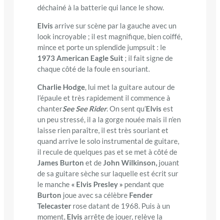
déchainé à la batterie qui lance le show.
Elvis
arrive sur scène par la gauche avec un
look incroyable ; il est magnifique, bien coiffé,
mince et porte un splendide jumpsuit : le
1973 American Eagle Suit
; il fait signe de
chaque côté de la foule en souriant.
Charlie Hodge
, lui met la guitare autour de
l’épaule et très rapidement il commence à
chanter
See See Rider
. On sent qu’
Elvis
est
un peu stressé, il a la gorge nouée mais il n’en
laisse rien paraître, il est très souriant et
quand arrive le solo instrumental de guitare,
il recule de quelques pas et se met à côté de
James Burton
et de
John Wilkinson,
jouant
de sa guitare sèche sur laquelle est écrit sur
le manche
« Elvis Presley »
pendant que
Burton
joue avec sa célèbre
Fender
Telecaster
rose datant de 1968. Puis à un
moment,
Elvis
arrête de jouer, relève la