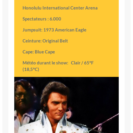
Honolulu International Center Arena
Spectateurs : 6.000
Jumpsuit: 1973 American Eagle
Ceinture: Original Belt
Cape: Blue Cape
Météo durant le show: Clair / 65°F
(18,5°C)