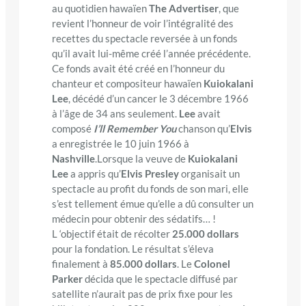
au quotidien hawaïen
The Advertiser
, que
revient l’honneur de voir l’intégralité des
recettes du spectacle reversée à un fonds
qu’il avait lui-même créé l’année précédente.
Ce fonds avait été créé en l’honneur du
chanteur et compositeur hawaïen
Kuiokalani
Lee
, décédé d’un cancer le 3 décembre 1966
à l’âge de 34 ans seulement.
Lee
avait
composé
I’ll Remember You
chanson qu’
Elvis
a enregistrée le 10 juin 1966 à
Nashville
.Lorsque la veuve de
Kuiokalani
Lee
a appris qu’
Elvis Presley
organisait un
spectacle au profit du fonds de son mari, elle
s’est tellement émue qu’elle a dû consulter un
médecin pour obtenir des sédatifs… !
L ‘objectif était de récolter
25.000 dollars
pour la fondation. Le résultat s’éleva
finalement à
85.000 dollars
. Le
Colonel
Parker
décida que le spectacle diffusé par
satellite n’aurait pas de prix fixe pour les