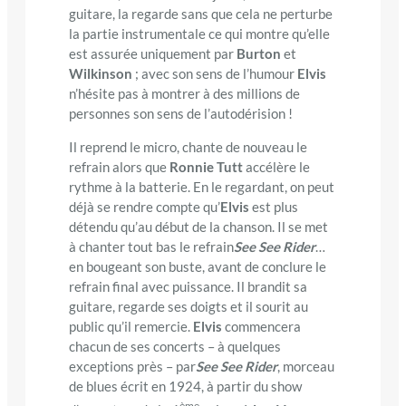
guitare, la regarde sans que cela ne perturbe
la partie instrumentale ce qui montre qu’elle
est assurée uniquement par
Burton
et
Wilkinson
; avec son sens de l’humour
Elvis
n’hésite pas à montrer à des millions de
personnes son sens de l’autodérision !
Il reprend le micro, chante de nouveau le
refrain alors que
Ronnie Tutt
accélère le
rythme à la batterie. En le regardant, on peut
déjà se rendre compte qu’
Elvis
est plus
détendu qu’au début de la chanson. Il se met
à chanter tout bas le refrain
See See Rider
…
en bougeant son buste, avant de conclure le
refrain final avec puissance. Il brandit sa
guitare, regarde ses doigts et il sourit au
public qu’il remercie.
Elvis
commencera
chacun de ses concerts – à quelques
exceptions près – par
See See Rider
, morceau
de blues écrit en 1924, à partir du show
ème