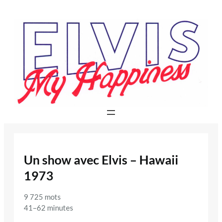
Aller
au
contenu
Un show avec Elvis – Hawaii
1973
9 725 mots
41–62 minutes