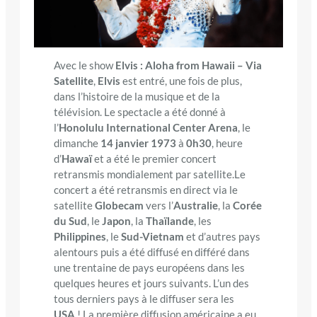
Avec le show
Elvis : Aloha from Hawaii – Via
Satellite
,
Elvis
est entré, une fois de plus,
dans l’histoire de la musique et de la
télévision. Le spectacle a été donné à
l’
Honolulu International Center Arena
, le
dimanche
14 janvier 1973
à
0h30
, heure
d’
Hawaï
et a été le premier concert
retransmis mondialement par satellite.Le
concert a été retransmis en direct via le
satellite
Globecam
vers l’
Australie
, la
Corée
du Sud
, le
Japon
, la
Thaïlande
, les
Philippines
, le
Sud-Vietnam
et d’autres pays
alentours puis a été diffusé en différé dans
une trentaine de pays européens dans les
quelques heures et jours suivants. L’un des
tous derniers pays à le diffuser sera les
USA
! La première diffusion américaine a eu